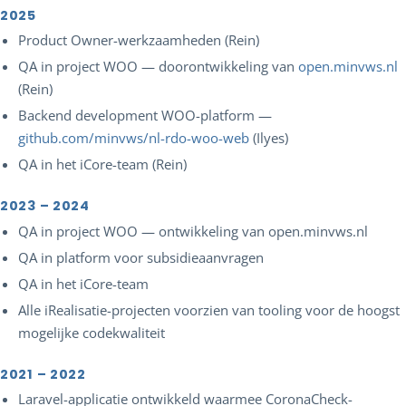
2025
Product Owner-werkzaamheden (Rein)
QA in project WOO — doorontwikkeling van
open.minvws.nl
(Rein)
Backend development WOO-platform —
github.com/minvws/nl-rdo-woo-web
(Ilyes)
QA in het iCore-team (Rein)
2023 – 2024
QA in project WOO — ontwikkeling van open.minvws.nl
QA in platform voor subsidieaanvragen
QA in het iCore-team
Alle iRealisatie-projecten voorzien van tooling voor de hoogst
mogelijke codekwaliteit
2021 – 2022
Laravel-applicatie ontwikkeld waarmee CoronaCheck-