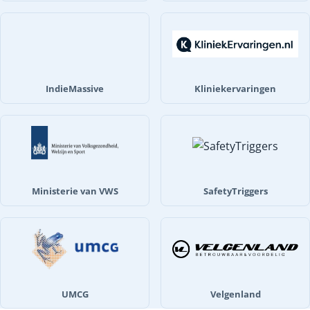
IndieMassive
Kliniekervaringen
Ministerie van VWS
SafetyTriggers
UMCG
Velgenland