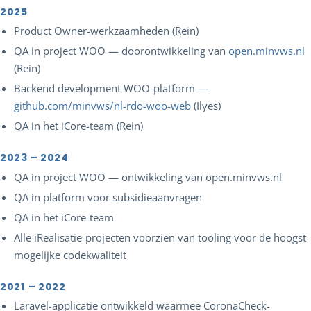
2025
Product Owner-werkzaamheden (Rein)
QA in project WOO — doorontwikkeling van
open.minvws.nl
(Rein)
Backend development WOO-platform —
github.com/minvws/nl-rdo-woo-web
(Ilyes)
QA in het iCore-team (Rein)
2023 – 2024
QA in project WOO — ontwikkeling van open.minvws.nl
QA in platform voor subsidieaanvragen
QA in het iCore-team
Alle iRealisatie-projecten voorzien van tooling voor de hoogst
mogelijke codekwaliteit
2021 – 2022
Laravel-applicatie ontwikkeld waarmee CoronaCheck-