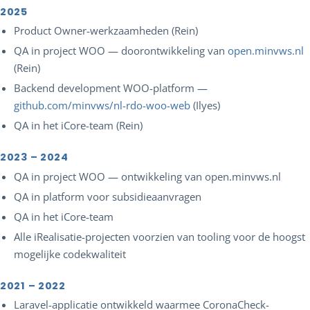
2025
Product Owner-werkzaamheden (Rein)
QA in project WOO — doorontwikkeling van
open.minvws.nl
(Rein)
Backend development WOO-platform —
github.com/minvws/nl-rdo-woo-web
(Ilyes)
QA in het iCore-team (Rein)
2023 – 2024
QA in project WOO — ontwikkeling van open.minvws.nl
QA in platform voor subsidieaanvragen
QA in het iCore-team
Alle iRealisatie-projecten voorzien van tooling voor de hoogst
mogelijke codekwaliteit
2021 – 2022
Laravel-applicatie ontwikkeld waarmee CoronaCheck-