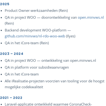
2025
Product Owner-werkzaamheden (Rein)
QA in project WOO — doorontwikkeling van
open.minvws.nl
(Rein)
Backend development WOO-platform —
github.com/minvws/nl-rdo-woo-web
(Ilyes)
QA in het iCore-team (Rein)
2023 – 2024
QA in project WOO — ontwikkeling van open.minvws.nl
QA in platform voor subsidieaanvragen
QA in het iCore-team
Alle iRealisatie-projecten voorzien van tooling voor de hoogst
mogelijke codekwaliteit
2021 – 2022
Laravel-applicatie ontwikkeld waarmee CoronaCheck-