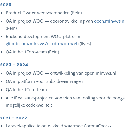
2025
Product Owner-werkzaamheden (Rein)
QA in project WOO — doorontwikkeling van
open.minvws.nl
(Rein)
Backend development WOO-platform —
github.com/minvws/nl-rdo-woo-web
(Ilyes)
QA in het iCore-team (Rein)
2023 – 2024
QA in project WOO — ontwikkeling van open.minvws.nl
QA in platform voor subsidieaanvragen
QA in het iCore-team
Alle iRealisatie-projecten voorzien van tooling voor de hoogst
mogelijke codekwaliteit
2021 – 2022
Laravel-applicatie ontwikkeld waarmee CoronaCheck-