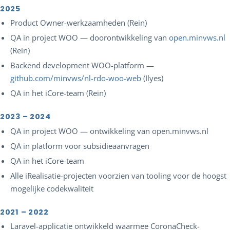
2025
Product Owner-werkzaamheden (Rein)
QA in project WOO — doorontwikkeling van
open.minvws.nl
(Rein)
Backend development WOO-platform —
github.com/minvws/nl-rdo-woo-web
(Ilyes)
QA in het iCore-team (Rein)
2023 – 2024
QA in project WOO — ontwikkeling van open.minvws.nl
QA in platform voor subsidieaanvragen
QA in het iCore-team
Alle iRealisatie-projecten voorzien van tooling voor de hoogst
mogelijke codekwaliteit
2021 – 2022
Laravel-applicatie ontwikkeld waarmee CoronaCheck-