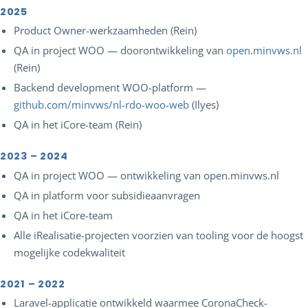
2025
Product Owner-werkzaamheden (Rein)
QA in project WOO — doorontwikkeling van
open.minvws.nl
(Rein)
Backend development WOO-platform —
github.com/minvws/nl-rdo-woo-web
(Ilyes)
QA in het iCore-team (Rein)
2023 – 2024
QA in project WOO — ontwikkeling van open.minvws.nl
QA in platform voor subsidieaanvragen
QA in het iCore-team
Alle iRealisatie-projecten voorzien van tooling voor de hoogst
mogelijke codekwaliteit
2021 – 2022
Laravel-applicatie ontwikkeld waarmee CoronaCheck-