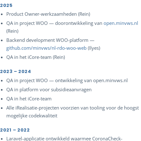
2025
Product Owner-werkzaamheden (Rein)
QA in project WOO — doorontwikkeling van
open.minvws.nl
(Rein)
Backend development WOO-platform —
github.com/minvws/nl-rdo-woo-web
(Ilyes)
QA in het iCore-team (Rein)
2023 – 2024
QA in project WOO — ontwikkeling van open.minvws.nl
QA in platform voor subsidieaanvragen
QA in het iCore-team
Alle iRealisatie-projecten voorzien van tooling voor de hoogst
mogelijke codekwaliteit
2021 – 2022
Laravel-applicatie ontwikkeld waarmee CoronaCheck-