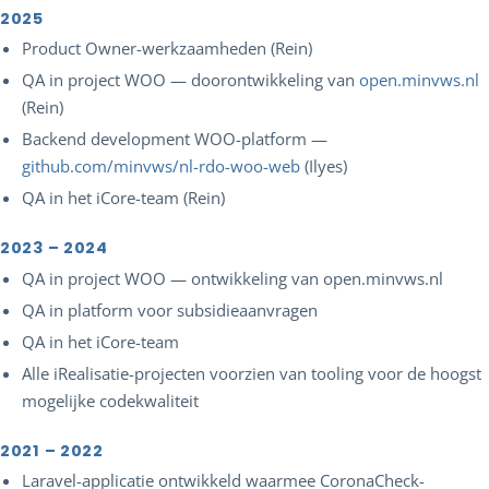
2025
Product Owner-werkzaamheden (Rein)
QA in project WOO — doorontwikkeling van
open.minvws.nl
(Rein)
Backend development WOO-platform —
github.com/minvws/nl-rdo-woo-web
(Ilyes)
QA in het iCore-team (Rein)
2023 – 2024
QA in project WOO — ontwikkeling van open.minvws.nl
QA in platform voor subsidieaanvragen
QA in het iCore-team
Alle iRealisatie-projecten voorzien van tooling voor de hoogst
mogelijke codekwaliteit
2021 – 2022
Laravel-applicatie ontwikkeld waarmee CoronaCheck-