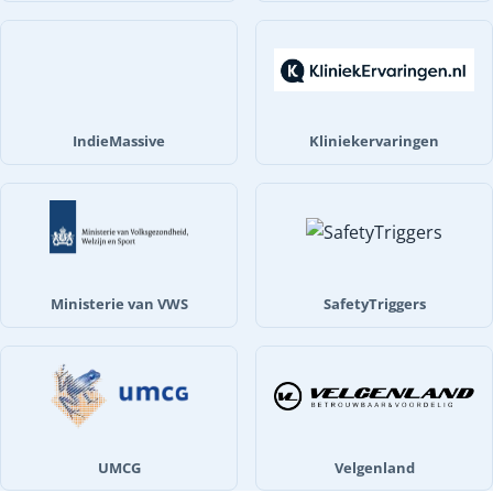
IndieMassive
Kliniekervaringen
Ministerie van VWS
SafetyTriggers
UMCG
Velgenland