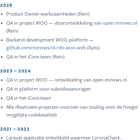
2025
Product Owner-werkzaamheden (Rein)
QA in project WOO — doorontwikkeling van
open.minvws.nl
(Rein)
Backend development WOO-platform —
github.com/minvws/nl-rdo-woo-web
(Ilyes)
QA in het iCore-team (Rein)
2023 – 2024
QA in project WOO — ontwikkeling van open.minvws.nl
QA in platform voor subsidieaanvragen
QA in het iCore-team
Alle iRealisatie-projecten voorzien van tooling voor de hoogst
mogelijke codekwaliteit
2021 – 2022
Laravel-applicatie ontwikkeld waarmee CoronaCheck-