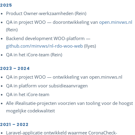
2025
Product Owner-werkzaamheden (Rein)
QA in project WOO — doorontwikkeling van
open.minvws.nl
(Rein)
Backend development WOO-platform —
github.com/minvws/nl-rdo-woo-web
(Ilyes)
QA in het iCore-team (Rein)
2023 – 2024
QA in project WOO — ontwikkeling van open.minvws.nl
QA in platform voor subsidieaanvragen
QA in het iCore-team
Alle iRealisatie-projecten voorzien van tooling voor de hoogst
mogelijke codekwaliteit
2021 – 2022
Laravel-applicatie ontwikkeld waarmee CoronaCheck-