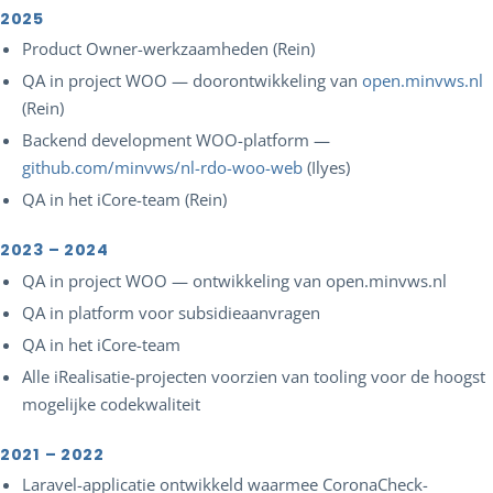
2025
Product Owner-werkzaamheden (Rein)
QA in project WOO — doorontwikkeling van
open.minvws.nl
(Rein)
Backend development WOO-platform —
github.com/minvws/nl-rdo-woo-web
(Ilyes)
QA in het iCore-team (Rein)
2023 – 2024
QA in project WOO — ontwikkeling van open.minvws.nl
QA in platform voor subsidieaanvragen
QA in het iCore-team
Alle iRealisatie-projecten voorzien van tooling voor de hoogst
mogelijke codekwaliteit
2021 – 2022
Laravel-applicatie ontwikkeld waarmee CoronaCheck-